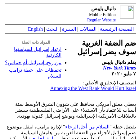
دانيال بايبس
Mobile Edition
Regular Website
الصفحة الرئيسية
|
المقالات
|
السيرة
|
البحث
|
English
ضم الضفة الغربية
المواد ذات الصلة
ارتداد إسرائيل لسياستها
سوف يضر إسرائيل
الكارثية
بقلم دانيال بايبس
من ربح، إسرائيل أم حماس؟
New York Times
تحفظات على خطة ترامب
٧ مايو ٢٠٢٠
للسلام
المصنف الإنجليزي الأصلي:
Annexing the West Bank Would Hurt Israel
يعطي معلق أمريكي محافظ على شؤون الشرق الأوسط ستة
أسباب للاعتقاد بأن الاستيلاء على الأراضي الفلسطينية سيضر
بالعلاقات الأمريكية الإسرائيلية وبوضع إسرائيل كدولة يهودية.
بفضل خطة "
السلام من أجل الرخاء
" لإدارة ترامب، انتقل موضوع
ضم إسرائيل لأجزاء من الضفة الغربية من هامش السياسة
الإسرائيلية إلى مركزها. دفع عدم تدخل
وزارة الخارجية
الأمريكية