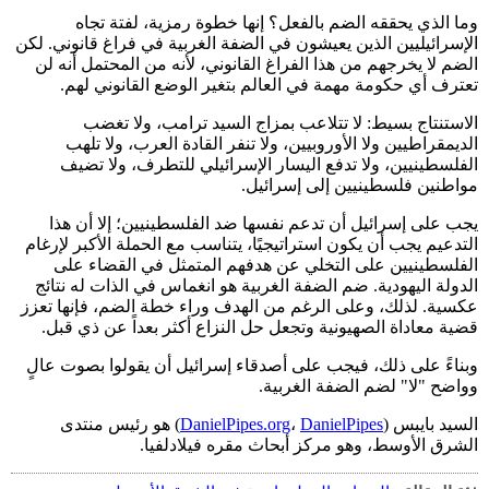
وما الذي يحققه الضم بالفعل؟ إنها خطوة رمزية، لفتة تجاه
الإسرائيليين الذين يعيشون في الضفة الغربية في فراغ قانوني. لكن
الضم لا يخرجهم من هذا الفراغ القانوني، لأنه من المحتمل أنه لن
تعترف أي حكومة مهمة في العالم بتغير الوضع القانوني لهم.
الاستنتاج بسيط: لا تتلاعب بمزاج السيد ترامب، ولا تغضب
الديمقراطيين ولا الأوروبيين، ولا تنفر القادة العرب، ولا تلهب
الفلسطينيين، ولا تدفع اليسار الإسرائيلي للتطرف، ولا تضيف
مواطنين فلسطينيين إلى إسرائيل.
يجب على إسرائيل أن تدعم نفسها ضد الفلسطينيين؛ إلا أن هذا
التدعيم يجب أن يكون استراتيجيًا، يتناسب مع الحملة الأكبر لإرغام
الفلسطينيين على التخلي عن هدفهم المتمثل في القضاء على
الدولة اليهودية. ضم الضفة الغربية هو انغماس في الذات له نتائج
عكسية. لذلك، وعلى الرغم من الهدف وراء خطة الضم، فإنها تعزز
قضية معاداة الصهيونية وتجعل حل النزاع أكثر بعداً عن ذي قبل.
وبناءً على ذلك، فيجب على أصدقاء إسرائيل أن يقولوا بصوت عالٍ
وواضح "لا" لضم الضفة الغربية.
السيد بايبس (
DanielPipes
،
DanielPipes.org
) هو رئيس منتدى
الشرق الأوسط، وهو مركز أبحاث مقره فيلادلفيا.