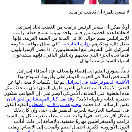
لا ينبغي للمرء أن يُغضب ترامب.
أولاً، يمكن أن ينفجر الرئيس ترامب من الغضب تجاه إسرائيل
لاتخاذها هذه الخطوة من جانب واحد. وبينما تسمح خطة ترامب
للإسرائيليين بضم حوالي 30 في المائة من الضفة الغربية، فإنها
تفعل ذلك، وتذكرهم
وزارة الخارجية
، "في سياق موافقة حكومة
إسرائيل على التفاوض مع الفلسطينيين". إذا مضى الإسرائيليون
قدماً تجاه الجزء الذي يعجبهم وتجاهلوا الباقي، فإنهم يستدعون
استياء السيد ترامب الهائل.
ثانياً، سيؤدي الضم إلى إقصاء وإضعاف عدد أصدقاء إسرائيل
المتناقص أصلاً في الحزب الديمقراطي وأوروبا. كنموذج لهذا،
الأغلبية الديموقراطية في إسرائيل
لم تدل بكلمات لا معنى لها عن
الضم: "لا يمكننا المبالغة في الضرر طويل المدى الذي ستحدثه مثل
هذه الخطوة على التحالف الأمريكي الإسرائيلي. إن العواقب ستكون
خطيرة للغاية وطويلة الأمد".
وقد نقل كبار المستشارين لجو بايدن
نفس الرسالة، كما فعلت
مجموعة من 30 من أصحاب
النفوذ الثقيل
في السياسة الخارجية للحزب الديمقراطي، حتى وإن كان ذلك
بشكل أقل صراحة. في الوقت نفسه، يتطلب تغريب كل من السيد
ترامب والديمقراطيين مهارةً حقيقية. بالإضافة إلى ذلك، أدانت
الدول الأوروبية الكبرى احتمال الضم وألمحت إلى الانتقام. ونقلت