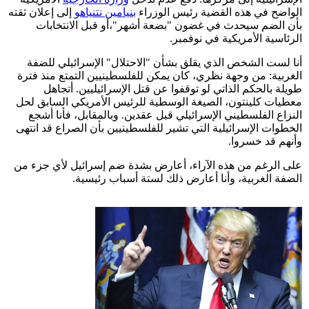
الواضح في هذه القضية رئيس الوزراء
بنيامين نتنياهو
إلى إعلان ثقته
بأن الضم سيحدث في غضون "بضعة أشهر"،أو قبل الانتخابات
الرئاسية الأمريكية في نوفمبر.
أنا لست الشخص الذي يقلق بشأن "الاحتلال" الإسرائيلي للضفة
الغربية: من وجهة نظري، كان يمكن للفلسطينيين التمتع منذ فترة
طويلة بالحكم الذاتي لو توقفوا عن قتل الإسرائيليين. أتجاهل
معطيات كلينتون، الصيغة الوسطية للرئيس الأمريكي السابق لحل
النزاع الفلسطيني الإسرائيلي قبل عقدين. وبالمقابل، فأنا أشجع
الخطوات الإسرائيلية التي تشير للفلسطينيين بأن الصراع قد انتهى
وأنهم قد خسروا.
على الرغم من هذه الآراء، أعارض بشدة ضم إسرائيل لأي جزء من
الضفة الغربية، وأنا أعارض ذلك لستة أسباب رئيسية.