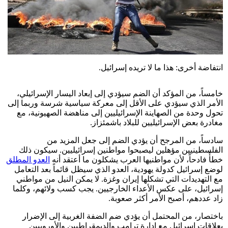
انتفاضة أخرى: هذا ما لا تريده إسرائيل.
خامساً، من المؤكد أن الضم سيؤدي إلى إبعاد اليسار الإسرائيلي،
الأمر الذي سيؤدي على الأقل إلى معركة سياسية شرسة وربما إلى
تحول وحدة من الصهاينة الإسرائيليين إلى مناهضة الصهيونية، مع
مغادرة بعض الإسرائيليين للبلاد باشمئزاز.
سادساً، من المرجح أن يؤدي الضم إلى جعل المزيد من
الفلسطينيين مؤهلين ليصبحوا مواطنين إسرائيليين. سيكون ذلك
خطأً فادحاً، لأن مواطنيها العرب يشكلون ما أعتقد أنه
العدو المطلق
لوضع إسرائيل كدولة يهودية، العدو الذي سيظل قائماً بعد التعامل
مع التهديدات التي تشكلها إيران وغزة. لا يمكن النيل من مواطني
إسرائيل، على عكس الأعداء الخارجيين. يجب كسب ولائهم، وكلما
زاد عددهم، أصبح الأمر أكثر صعوبة.
باختصار، من المحتمل أن يؤدي ضم الضفة الغربية إلى الإضرار
بعلاقات إسرائيل مع إدارة ترامب والديمقراطيين والأوروبيين