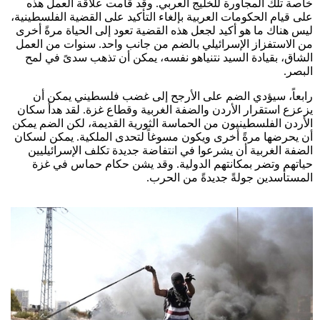
خاصة تلك المجاورة للخليج العربي. وقد قامت علاقة العمل هذه
على قيام الحكومات العربية بإلغاء التأكيد على القضية الفلسطينية،
ليس هناك ما هو أكيد لجعل هذه القضية تعود إلى الحياة مرةً أخرى
من الاستفزاز الإسرائيلي بالضم من جانب واحد. سنوات من العمل
الشاق، بقيادة السيد نتنياهو نفسه، يمكن أن تذهب سدىً في لمح
البصر.
رابعاً، سيؤدي الضم على الأرجح إلى غضب فلسطيني يمكن أن
يزعزع استقرار الأردن والضفة الغربية وقطاع غزة. لقد هدأ سكان
الأردن الفلسطينيون من الحماسة الثورية القديمة، لكن الضم يمكن
أن يحرضها مرةً أخرى ويكون مسوغاً لتحدى الملكية. يمكن لسكان
الضفة الغربية أن يشرعوا في انتفاضة جديدة تكلف الإسرائيليين
حياتهم وتضر بمكانتهم الدولية. وقد يشن حكام حماس في غزة
المستأسدين جولةً جديدةً من الحرب.