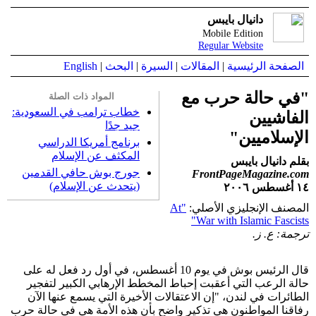
دانيال بايبس
Mobile Edition
Regular Website
الصفحة الرئيسية
|
المقالات
|
السيرة
|
البحث
|
English
"في حالة حرب مع
المواد ذات الصلة
خطاب ترامب في السعودية:
الفاشيين
جيد جدًا
الإسلاميين"
برنامج أمريكا الدراسي
المكثف عن الإسلام
بقلم دانيال بايبس
جورج بوش حافي القدمين
FrontPageMagazine.com
(يتحدث عن الإسلام)
١٤ أغسطس ٢٠٠٦
المصنف الإنجليزي الأصلي:
"At
War with Islamic Fascists"
ترجمة: ع. ز.
قال الرئيس بوش في يوم 10 أغسطس، في أول رد فعل له على
حالة الرعب التي أعقبت إحباط المخطط الإرهابي الكبير لتفجير
الطائرات في لندن، "إن الاعتقالات الأخيرة التي يسمع عنها الآن
رفاقنا المواطنون هي تذكير واضح بأن هذه الأمة هي في حالة حرب