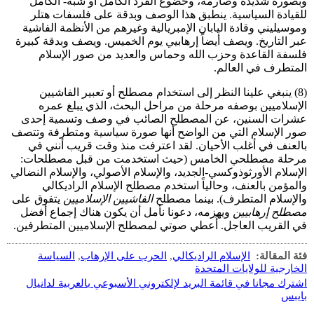
وبصورة شديدة وصارمة، وخضوع الفرد الكامل أو شبه- الكامل
للقيادة السياسية. ينطبق هذا الوصف وبدقة على فلسفات هتلر
وموسيليني وقادة اليابان الإمبريالية وغيرهم من الأنظمة الفاشية
عبر التاريخ. ويصف أيضاً إرهابيي يوم الخميس. ويصف وبدقة كبيرة
فلسفة القاعدة وحزب الله وحماس والعديد من صور الإسلام
المتطرف في العالم.
(8) ينبغي علينا النظر إلى استخدام مصطلح أو تعبير الفاشيين
الإسلاميين بوصفه مرحلة من مراحل البحث، الذي يبلغ عمره
عشرات السنين، عن المصطلح الصائب في وصف وتسمية إحدى
صور الإسلام التي من الواضح أنها صورة سياسية ومتطرفة وتتصف
بالعنف في أغلب الأحيان. لقد اعترفت منذ وقت قريب أنني في
مرحلة مصطلحي الخامس (حيث استخدمت من قبل مصطلحات:
الإسلام الأورثوذوكسي-الجديد، والإسلام الأصولي، والإسلام النضالي
والمؤمن بالعنف، وحالياً استخدم مصطلح الإسلام الراديكالي
والإسلام المتطرف). بينما مصطلح
الفاشيين الإسلاميين
يتفوق على
مصطلح إرهابيين
ويهزمه، دعونا نأمل أن يكون هناك إجماع أفضل
في القريب العاجل. أُعطي صوتي لمصطلح الإسلاميين المتطرفين.
فئة المقالة:
الإسلام الراديكالي
,
الحرب على الإرهاب
,
السياسة
الخارجية للولايات المتحدة
اشترك مجانا في قائمة البريد لإلكتروني الأسبوعي بالعربية لدانيال
بايبس