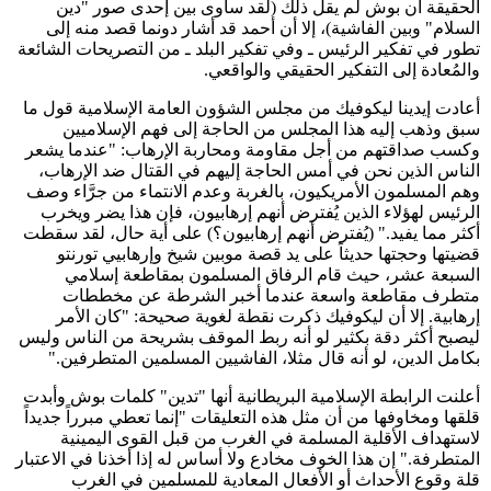
الحقيقة أن بوش لم يقل ذلك (لقد ساوى بين إحدى صور "دين
السلام" وبين الفاشية)، إلا أن أحمد قد أشار دونما قصد منه إلى
تطور في تفكير الرئيس ـ وفي تفكير البلد ـ من التصريحات الشائعة
والمُعادة إلى التفكير الحقيقي والواقعي.
أعادت إيدينا ليكوفيك من مجلس الشؤون العامة الإسلامية قول ما
سبق وذهب إليه هذا المجلس من الحاجة إلى فهم الإسلاميين
وكسب صداقتهم من أجل مقاومة ومحاربة الإرهاب: "عندما يشعر
الناس الذين نحن في أمس الحاجة إليهم في القتال ضد الإرهاب،
وهم المسلمون الأمريكيون، بالغربة وعدم الانتماء من جرَّاء وصف
الرئيس لهؤلاء الذين يُفترض أنهم إرهابيون، فإن هذا يضر ويخرب
أكثر مما يفيد." (يُفترض أنهم إرهابيون؟) على أية حال، لقد سقطت
قضيتها وحجتها حديثاً على يد قصة موبين شيخ وإرهابيي تورنتو
السبعة عشر، حيث قام الرفاق المسلمون بمقاطعة إسلامي
متطرف مقاطعة واسعة عندما أخبر الشرطة عن مخططات
إرهابية. إلا أن ليكوفيك ذكرت نقطة لغوية صحيحة: "كان الأمر
ليصبح أكثر دقة بكثير لو أنه ربط الموقف بشريحة من الناس وليس
بكامل الدين، لو أنه قال مثلا، الفاشيين المسلمين المتطرفين."
أعلنت الرابطة الإسلامية البريطانية أنها "تدين" كلمات بوش وأبدت
قلقها ومخاوفها من أن مثل هذه التعليقات "إنما تعطي مبرراً جديداً
لاستهداف الأقلية المسلمة في الغرب من قبل القوى اليمينية
المتطرفة." إن هذا الخوف مخادع ولا أساس له إذا أخذنا في الاعتبار
قلة وقوع الأحداث أو الأفعال المعادية للمسلمين في الغرب