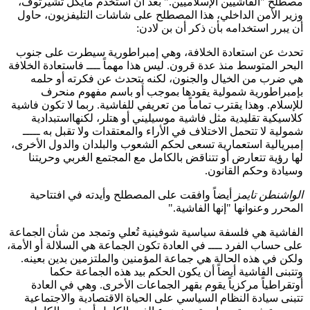
مصطلح "الفاشيين الإسلاميين." بعد أن استخدم مايكل تشيرتوف،
وزير الأمن الداخلي، هذا المصطلح على شاشات التليفزيون، حاول
أن يبرر استخدامه بأن ذكر أن بن لادن:
تحدث عن استعادة الخلافة، وهي إمبراطورية سيطرت على جنوب
البحر المتوسط منذ عدة قرون. ليس هذا مهماً ــــ فاستعادة الخلافة
هي ضرب من الخيال والجنون، لكنه يتحدث عن فكرته أو حلمه
بإمبراطورية شمولية يقودها بموجب أو باسم مفهوم منحرف
للإسلام. وهذا يقترب تماماً من تعريفي للفاشية. ربما لا تكون فاشية
كلاسيكية تقليدية مثل فاشية موسيليني أو هتلر، لكنهااستبدادية
شمولية لا تتحمل الاختلاف في الأراء والمعتقدات ولا تقبل به ـــــ
إمبريالية استعمارية تسعى لحكم الشعوب والبلدان والدول الأخرى،
لها رؤية تتعارض أو تتناقض بالكامل مع المجتمع الغربي وحريتنا
وسيادة وحكم القانون.
الواشنطن تايمز
أيضاً وافقت على المصطلح وأيدته في افتتاحية
المحرر وعنوانها "إنها الفاشية."
الفاشية هي فلسفة سياسية شوفينية تُعلي وتمجد من شأن الجماعة
على حساب الفرد ــــ في العادة تكون الجماعة هي السلالة أو الأمة،
ولكن في هذه الحالة هي جماعة المؤمنين والملتزمين بدين بعينه.
وتتبنى الفاشية أيضاً أن يكون الحكم بيد هذه الجماعة حكما
أوتقراطياً مركزياً يقوم بقهر الجماعات الأخرى. وهي في العادة
تتبنى سيادة النظام السياسي على الحياة الاقتصادية والاجتماعية