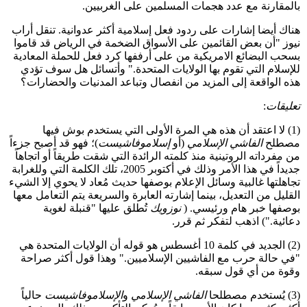
بالمقارنة مع عدد هجمات المسلمين على الغربيين.
هناك أيضا إشارات على ردود فعل إسلامية أكثر عدوانية. تنقل أراب
نيوز "أن بعض القائمين على الأسواق الضخمة في الرياض قد قاموا
بسحب البضائع الامريكية من على أرففها كرد فعل للحملة المعادية
للإسلام التي تقوم بها الولايات المتحدة." وأتسائل هل سوف تؤدي
هذه الواقعة إلى المزيد من انفصال وتباعد المدنيات والحضارات؟
تعليقات
:
(1) لا اعتقد أن هذه هي المرة الأولى التي يستخدم بوش فيها
مصطلح
الفاشي الإسلامي
(أو
إسلاموفاشيست
)؛ فهو قد أصبح جزءاً
من مفرداته الروتينية منذ كلمته الرائدة التي شقت طريقاً أو اتجاهاً
جديداً في هذا الأمر وذلك في أكتوبر 2005، تلك الكلمة التي وللغرابة
تجاهلتها غالبية وسائل الإعلام بوصفها حديث مُعاد لا يحوي إلا الشيء
القليل من التعديل، بينما إشارته العابرة والسريعة يتم التعامل معها
بوصفها خبر هام ورئيسي. (
نوزويك
تُطلق عليها "قنبلة لغوية
دعائية.") اذهب لتفكر ثم قرر.
(2) الجديد في كلمة 10 أغسطس هو قوله أن الولايات المتحدة هي
"في حالة حرب مع الفاشيين الإسلاميين." وهذا قول أكثر صراحة
وقوة من أي قول سبقه.
(3) يُستخدم مصطلحا
الفاشي الإسلامي
و
الإسلاموفاشيست
حالياً