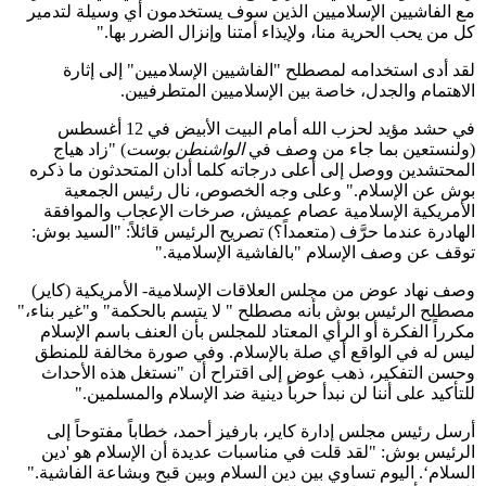
مع الفاشيين الإسلاميين الذين سوف يستخدمون أي وسيلة لتدمير
كل من يحب الحرية منا، ولإيذاء أمتنا وإنزال الضرر بها."
لقد أدى استخدامه لمصطلح "الفاشيين الإسلاميين" إلى إثارة
الاهتمام والجدل، خاصة بين الإسلاميين المتطرفيين.
في حشد مؤيد لحزب الله أمام البيت الأبيض في 12 أغسطس
(ولنستعين بما جاء من وصف في
الواشنطن بوست
) "زاد هياج
المحتشدين ووصل إلى أعلى درجاته كلما أدان المتحدثون ما ذكره
بوش عن الإسلام." وعلى وجه الخصوص، نال رئيس الجمعية
الأمريكية الإسلامية عصام عميش، صرخات الإعجاب والموافقة
الهادرة عندما حرَّف (متعمداً؟) تصريح الرئيس قائلاً: "السيد بوش:
توقف عن وصف الإسلام "بالفاشية الإسلامية."
وصف نهاد عوض من مجلس العلاقات الإسلامية- الأمريكية (كاير)
مصطلح الرئيس بوش بأنه مصطلح " لا يتسم بالحكمة" و"غير بناء،"
مكرراً الفكرة أو الرأي المعتاد للمجلس بأن العنف باسم الإسلام
ليس له في الواقع أي صلة بالإسلام. وفي صورة مخالفة للمنطق
وحسن التفكير، ذهب عوض إلى اقتراح أن "نستغل هذه الأحداث
للتأكيد على أننا لن نبدأ حرباً دينية ضد الإسلام والمسلمين."
أرسل رئيس مجلس إدارة كاير، بارفيز أحمد، خطاباً مفتوحاً إلى
الرئيس بوش: "لقد قلت في مناسبات عديدة أن الإسلام هو 'دين
السلام‘. اليوم تساوي بين دين السلام وبين قبح وبشاعة الفاشية."