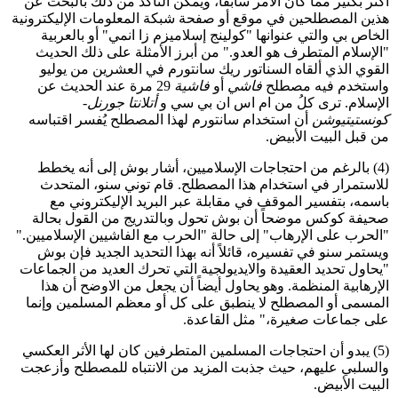
أكثر بكثير مما كان الأمر سابقاً، ويُمكن التأكد من ذلك بالبحث عن
هذين المصطلحين في موقع أو صفحة شبكة المعلومات الإليكترونية
الخاص بي والتي عنوانها "كولينج إسلاميزم زا انمي" أو بالعربية
"الإسلام المتطرف هو العدو." من أبرز الأمثلة على ذلك الحديث
القوي الذي ألقاه السناتور ريك سانتورم في العشرين من يوليو
واستخدم فيه مصطلح
فاشي
أو
فاشية
29 مرة عند الحديث عن
الإسلام. ترى كلُ من ام اس ان بي سي و
أتلانتا جورنل-
كونستيتيوشن
أن استخدام سانتورم لهذا المصطلح يُفسر اقتباسه
من قبل البيت الأبيض.
(4) بالرغم من احتجاجات الإسلاميين، أشار بوش إلى أنه يخطط
للاستمرار في استخدام هذا المصطلح. قام توني سنو، المتحدث
باسمه، بتفسير الموقف في مقابلة عبر البريد الإليكتروني مع
صحيفة كوكس موضحاً أن بوش تحول وبالتدريج من القول بحالة
"الحرب على الإرهاب" إلى حالة "الحرب مع الفاشيين الإسلاميين."
ويستمر سنو في تفسيره، قائلاً أنه بهذا التحديد الجديد فإن بوش
"يحاول تحديد العقيدة والايديولجية التي تحرك العديد من الجماعات
الإرهابية المنظمة. وهو يحاول أيضاً أن يجعل من الاوضح أن هذا
المسمى أو المصطلح لا ينطبق على كل أو معظم المسلمين وإنما
على جماعات صغيرة،" مثل القاعدة.
(5) يبدو أن احتجاجات المسلمين المتطرفين كان لها الأثر العكسي
والسلبي عليهم، حيث جذبت المزيد من الانتباه للمصطلح وأزعجت
البيت الأبيض.