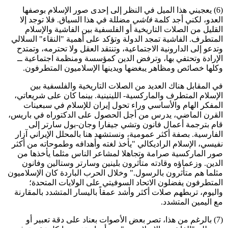
(6) يعجبني هذا الميل في النظر إلى إحدى صور الإسلام بوصفها
العدو، لكني أجد كلمة
فاشي
مضللة في هذا السياق. فلا توجد إلا
القليل من الصلات التاريخية أو الفلسفية بين الفاشية والإسلام
المتطرف. الفاشية تمجد الدولة وتؤكد على أهمية "النقاء" السلالي
وتدعو إلى الدارونية الاجتماعية، وتنتقد العقل ولا تحترمه، وتمتدح
الإرادة وتحتفي بها، وترفض الدين كمؤسسة ومنظمة اجتماعية ــ
وكلها خصائص ومظاهر يبغضها ويدينها الإسلاميون المتطرفون.
في المقابل هناك العديد من الصلات التاريخية والفلسفية بين
الإسلام المتطرف والماركسية- اللينينية. بينما كان على شريعاتي،
المفكر الهام والأساسي وراء تحول إيران للإسلام في سبعينات
القرن الماضي، يدرس من أجل الحصول على الدكتوراه في باريس،
قام بترجمة أعمال فانون وتشي جيفارا وجان-بول سارتر إلى
الفارسية. بصفة أكثر عمومية، ونستشهد هنا بالمحلل الإيراني آزار
نفيسي، الإسلام الراديكالي "يأخذ لغته وأهدافه وطموحاته من أكثر
صور الماركسية صرامة وتجاهلا لمشاعر الناس مثلما يأخذها من
الدين. وزعماؤه وقادته متأثرون بلينين وسارتر وستالين وفانون
مثلما هم متأثرون بالرسول." وخلال الحرب الباردة كان الإسلاميون
المتطرفون يفضلون الاتحاد السوفيتي على الولايات المتحدة؛
واليوم، تربطهم صلات أكثر وأشد عمقاً باليسار المتشدد بالمقارنة
مع اليمين المتشدد.
(7) بالرغم من هذا، تصر بعض الأصوات بعناد على دقة تعبير أو