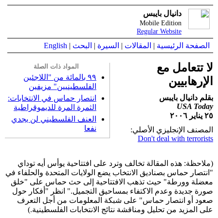
دانيال بايبس
Mobile Edition
Regular Website
الصفحة الرئيسية
|
المقالات
|
السيرة
|
البحث
|
English
لا تتعامل مع
المواد ذات الصلة
٩٩ بالمائة من "اللاجئين
الإرهابيين
الفلسطينيين" مزيفين
بقلم دانيال بايبس
انتصار حماس في الانتخابات:
USA Today
الثمرة المرة للديموقراطية
٢٥ يناير ٢٠٠٦
العنف الفلسطيني لن يجدي
نفعا
المصنف الإنجليزي الأصلي:
Don't deal with terrorists
(ملاحظة: هذه المقالة تخالف وترد على افتتاحية يوأس أيه توداي
"انتصار حماس بصناديق الانتخاب يضع الولايات المتحدة والحلفاء في
معضلة وورطة" حيث تذهب الافتتاحية إلى حث حماس على "خلق
صورة جديدة وعدم الاكتفاء بمساحيق التجميل." انظر "أفكار حول
صعود أو انتصار حماس" على شبكة المعلومات من أجل التعرف
على المزيد من تحليل ومناقشة نتائج الانتخابات الفلسطينية.)