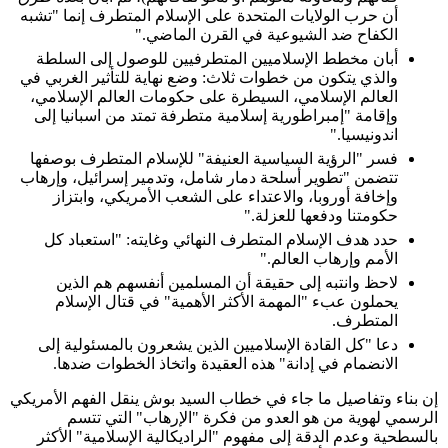
أن حرب الولايات المتحدة على الإسلام المتطرف إنما "تشبه
الكفاح ضد الشيوعية في القرن الماضي."
أبان مخطط الإسلاميين المتطرفيين للوصول إلى السلطة
والذي يتكون من خطوات ثلاث: وضع نهاية للتأثير الغربي في
العالم الإسلامي، السيطرة على حكومات العالم الإسلامي،
وإقامة "إمبراطورية إسلامية متطرفة تمتد من اسبانيا إلى
اندونيسيا."
فسر "الرؤية السياسية العنيفة" للإسلام المتطرف بوصفها
تتضمن "تطوير أسلحة دمار شامل، وتدمير إسرائيل، وإرهاب
وإخافة أوروبا، والاعتداء على الشعب الأمريكي، وابتزاز
حكومتنا ودفعها للعزلة."
حدد هدف الإسلام المتطرف النهائي وغايته: "استعباد كل
الأمم وإرهاب العالم."
لاحظ وانتبه إلى حقيقة أن المسلمين أنفسهم هم الذين
يحملون عبء "المهمة الأكثر الأهمية" في قتال الإسلام
المتطرف.
دعا "كل القادة الإسلاميين الذين يشعرون بالمسئولية إلى
الانضمام في إدانة" هذه العقيدة واتخاذ الخطوات ضدها.
إن بناء وتفاصيل ما جاء في خطاب السيد بوش ينقل الفهم الأمريكي
الرسمي لهوية من هو العدو من فكرة "الإرهاب" التي تتسم
بالسطحية وعدم الدقة إلى مفهوم "الراديكالية الإسلامية" الأكثر