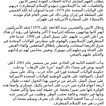
يتطلب الفهم الشامل لدلالة الخطاب العودة لبعض الأمور
والخلفيات. لقد بدأ الإسلاميون (مؤيدو الإسلام المتطرف) حربهم
على الولايات المتحدة عام 1979، عندما استولى آية الله الخميني
على السلطة في إيران وتلى ذلك في نفس العام قيام مؤيديه
بالاستيلاء على السفارة الأمريكية في طهران.
وخلال الاثنين والعشرين سنة اللاحقة على 1979 اعتقد الأمريكيون
أنهم كانوا يواجهون مشكلة إجرامية لا أكثر وفشلوا في رؤية أن هناك
من أعلن الحرب عليهم. على سبيل المثل، في 1998، عندما قام
المتطرفون الإسلاميون بالهجوم على سفارتين للولايات المتحدة في
شرق أفريقيا استجابت واشنطن بإطلاق المحققين وإلقاء القبض
على الجناة وترحيلهم إلى نيويورك وتعيين محامين لهم ثم إدانتهم
والحكم عليهم بالسجن.
بدأت الحقبة الثانية في الحادي عشر من سبتمبر عام 2001. أعلن
السيد بوش في مساء ذلك اليوم "حربا على الإرهاب" ودخلت
حكومة الولايات المتحدة فورا في حالة حرب ، وذلك على سبيل
المثل، بالموافقة على قانون الوطنية للولايات المتحدة الأميركية
على سبيل المثل. بالرغم من ترحيبي بهذا التحول انتقدت طوال
أربعة أعوام فكرة شن حرب على أساس تكتيك عسكري واصفا هذه
الفكرة بأنها تعبر تعبيرا مخففا عن حقيقة أشد سوأ وأكثر تعقيدا،
وبأنها غير دقيقة، وعائقة تحجب النظر. وطلبت من الرئيس عدة
مرات أن يبدأ الحقبة الثالثة وذلك بأن يعترف ويسلم بصحة أن
الحرب هي ضد الإسلام المتطرف.