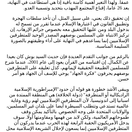
عمقا. ولهذا التغير أهمية كامنة باقية إذا هي استطاعت في النهاية،
بعد 26 عاما، إقناع المجتمع المهذب بتحديد وتسمية العدو.
إن تحقيق ذلك يعني، على سبيل المثل، أن تأخذ سلطات الهجرة
وتطبيق القانون في اعتبارها الإسلام عندما تقرر من تسمح له
بدخول البلد ومن عليها التحقيق معه بخصوص جرائم الإرهاب. إن
تركيز الانتباه على المسلمين بوصفهم المصدر الوحيد للمتطرفين
الإسلاميين إنما يساعدهم في النهاية على أداء وظيفتهم بالصورة
السليمة المناسبة.
بالرغم من جوانب التقدم العديدة فإن حديث السيد بوش كان بعيدا
عن الكمال. إن اقتباسه من القرآن يعود إلى عام 2001، عندما شرح
للمسلمين الطبيعة الحقيقية لإيمانهم، كذل تعليقه على المتطرفين
بوصفهم يحرفون "فكرة الجهاد" يوحي للإسف أن الجهاد هو أمر
حسن.
ويبقى الأشد خطورة هو قوله أن حدود"الإمبراطورية الإسلامية
الراديكالية أو المتطرفة" (دولة الخلافة) هي المنطقة الممتدة من
اسبانيا إلى اندونيسيا، لأن المتطرفين الإسلاميين لهم رؤية وغاية
عالمية تستدعي وتتطلب السيطرة أيضا على بلدان غير المسلمين،
والولايات المتحدة على وجه الخصوص. بالتأكيد يمكن وقف
طموحاتهم العالمية، ولكن لابد من فهمها ومقاومتها أولا. سوف
يدخل الأمريكيون الحقبة الرابعة لهذه الحرب عندما يدركون أن
المتطرفين الإسلاميين إنما يسعون لإحلال الشريعة الإسلامية محل