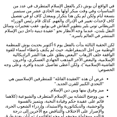
في الواقع أن بوش ذكر بالفعل الإسلام المتطرف في عدد من
المناسبات وفي وقت مبكر أولها بعد الحادي عشر من سبتمبر
بتسعة أيام ولكن لم يكن هذا بتكرار وبمعدل كاف أو في تفصيل
كاف لإحداث تغيير في الإدراك والفهم. كذلك قام رئيس الوزراء
البريطاني توني بلير بتطوير النقاش في يوليو، عقب تفجيرات وسائل
النقل بلندن، عندما وجه الأنظار نحو "عقيدة دينية داخل دين الإسلام
المنتشر في العالم بأسره."
لكن الحقبة الثالثة بدأت بالفعل يوم 6 أكتوبر بحديث بوش للمنظمة
الوطنية من أجل الديمقراطية، حيث لم يكتف بإعطاء أسماء للقوة
الواقفة خلف الإرهاب "البعض يطلق على هذا الشر الراديكالية
الإسلامية، والبعض الآخر المذهب الجهادي العسكري، وآخرون
الفاشية-الإسلامية")، ولكن أعطى تفاصيل عديدة وافرة، وعلى وجه
الخصوص:
عرض أن هذه "العقيدة القاتلة" للمتطرفين الإسلاميين هي
"التحدي الكبير للقرن الجديد."
ميز وفرق بينها وبين دين الإسلام.
بين ووضح التشابه بين الإسلام المتطرف والشيوعية (كلاهما
قائم على عقيدة حكم وقيادة النخبة، ويتميز بالقسوة
والوحشية، والديكتاتورية والاستبداد، وإزدراء الشعوب الحرة،
والإصرار على الاختلاف والتناقض مع الآخرين إلى درجة
قتالهم ومحاولة محوهم أو محو ثقافاتهم)، ثم أبان بعدة طرق