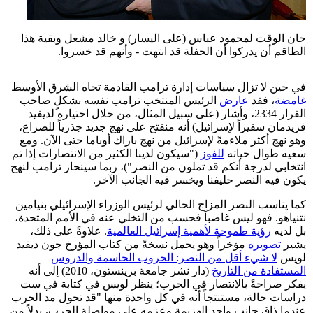
حان الوقت لمحمود عباس (على اليسار) و خالد مشعل وبقية هذا
الطاقم أن يدركوا أن الحفلة قد انتهت - وأنهم قد خسروا.
في حين لا تزال سياسات إدارة ترامب القادمة تجاه الشرق الأوسط
غامضة
، فقد
عارض
الرئيس المنتخب ترامب نفسه بشكلٍ صاخب
القرار 2334، وأشار (على سبيل المثال، من خلال اختياره لديفيد
فريدمان سفيراً لإسرائيل) أنه منفتح على نهج جديد جذرياً للصراع،
وهو نهج أكثر ملاءمةً لإسرائيل من نهج باراك أوباما حتى الآن. ومع
سعيه طوال حياته
للفوز
("سيكون لدينا الكثير من الانتصارات إذا تم
انتخابي لدرجة أنكم قد تملون من النصر")، ربما سينحاز ترامب لنهج
يكون فيه النصر حليفنا ويخسر فيه الجانب الآخر.
كما يناسب النصر المزاج الحالي لرئيس الوزراء الإسرائيلي بنيامين
نتنياهو. فهو ليس غاضباً فحسب من التخلي عنه في الأمم المتحدة،
بل لديه
رؤية طموحة لأهمية إسرائيل العالمية
. علاوةً على ذلك،
يشير
تصويره
مؤخراً وهو يحمل نسخةً من كتاب المؤرخ جون ديفيد
لويس
لا شيء أقل من النصر: الحروب الحاسمة والدروس
المستفادة من التاريخ
(دار نشر جامعة برينستون، 2010) إلى أنه
يفكر صراحةً بالانتصار في الحرب؛ ينظر لويس في كتابة في ست
دراسات حالة، مستنتجاً أنه في كل واحدة منها "قد تحول مد الحرب
عندما ذاق جانب واحد الهزيمة وعزمه على مواصلة الحرب، بدلاً من