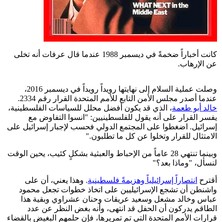
كانت أخباراً ضخمةً في ديسمبر 1988 عندما قال عرفات أنه تخلى
عن الإرهاب.
وصلت عملية السلام إلى نهايتها رويداً رويداً في ديسمبر 2016،
عندما أصدر مجلس الأمن التابع للأمم المتحدة القرار رقم 2334.
خالد أبو طعمة
، الذي قد يكون أفضل محلل للسياسات الفلسطينية،
يفسر القرار على أنه يقول للفلسطينيين: "انسوا التفاوض مع
إسرائيل. اضغطوا على المجتمع الدولي فحسب لإجبار إسرائيل على
الامتثال للقرار وتخلوا عن كل ما تطلبون."
وبينما تنتهي 28 عاماً من الإحباط والعبثية بشكلٍ كئيب، يحين الوقت
لنسأل، "وماذا بعد؟"
أقترح
انتصاراً إسرائيلياً وهزيمةً فلسطينية
. وهذا يعني، أن على
واشنطن أن تشجع الإسرائيليين على اتخاذ خطوات تجعل محمود
عباس وخالد مشعل وسعيد عريقات وحنان عشراوي وبقية هذا
الطاقم يدركون أن الحفل قد انتهى، وأنه بغض النظر عن عدد
قرارات الأمم المتحدة التي تم تمريرها، فإن حلمهم البغيض بالقضاء