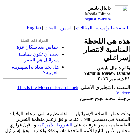
دانيال بايبس
Mobile Edition
Regular Website
الصفحة الرئيسية
|
المقالات
|
السيرة
|
البحث
|
English
هذه هي اللحظة
المواد ذات الصلة
حماس ضد سكان غزة
المناسبة لانتصار
يجب أن تكون سياسة
إسرائيلي
إسرائيل هي النصر
هل تحيا معاداة الصهيونية
بقلم دانيال بايبس
العربية؟
National Review Online
٣١ ديسمبر ٢٠١٦
المصنف الإنجليزي الأصلي:
This Is the Moment for an Israeli
Victory
ترجمة: محمد نجاح حسنين
بدأت عملية السلام الإسرائيلية – الفلسطينية التي ترعاها الولايات
المتحدة في ديسمبر 1988، عندما وافق زعيم منظمة التحرير
الفلسطينية ياسر عرفات على
الشروط الأمريكية
و "قَبِلَ قراري
مجلس الأمن التابع للأمم المتحدة 242 و 338 واعترف بحق إسرائيل