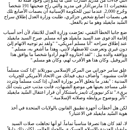
التي جاءت من مدريد أشارت على ما يبدو إلى وجود صلة له
بتفجيرات 11 مارس/آذار في مدريد والتي راح ضحيتها 191 شخصاً
وجُرح 2,000. عندما تبين للحكومة الإسبانية أن بصمات الأصابع تلك
هي بصمات أصابع شخص جزائري، طلبت وزارة العدل إطلاق سراح
السّيد مايفيلد وهو ما تم بالفعل.
ضع جانبا الخطأ التقني، تعرّضت وزارة العدل للانتقاد لأن أحد أسباب
إقامة الدعوى ضد السيد مايفيلد هو أنه مسلم. صرح السيد مايفيلد
عند إطلاق سراحه "أنا مسلم أمريكي،" "ولقد تم توجيه الاتهام إليَ
دون غيري وتعرضت للاضطهاد لأنني، وهذا ما أشعر به، مسلم."
ووافقه والده بيل : "لقد اختاروه لأنهم أرادوا شخصاً ما يوافق هذا
البروفيل. وكان هذا هو الأقرب لهم، وكان هو مسلم."
علق سامر حوراني من المركز الإسلامي ببورتلاند "إذا كنت مسلماً
فأنت مشبوه." وأضاف ديف فيدانك من الاتحاد الأمريكي للحريات
المدنية : "بقدر ما يتعلق الأمر بوزارة العدل، إذا كنت مسلماً وتتردد
على مساجد بعينها هي موضع الشبهات، فأنت مذنب حتى يثبت أنك
بريء." تذكر
نيويورك تايمز
باستنكار أن قرار اعتقال السّيد مايفيلد
"تأثّر وبوضوح بروابطه وصلاته الإسلامية."
لكن هل أخطأت أجهزة تطبيق القانون بالولايات المتحدة في أخذ
هوية السّيد مايفيلد في الاعتبار؟
لا، لقد كان هذا تصرفا مناسباً تماماً. لو أنها تجاهلت صلات السيد
مايفيلد العديدة بالإسلام العسكري والجهاد العالمي لكان ذلك دليلاً