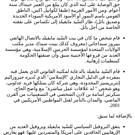
حق الوصاية على ابنه الذي كان يبلغ من العمر حينذاك ستة
أعوام. ومن الأمور الغريبة (طبقا لكوانيل اكس، الناطق
القومي باسم النمور أو الأسود الأمريكية السوداء الجديدة
وصديق باتل)، طار السّيد مايفيلد إلى تكساس على نفقته
الخاصة من أجل باتل.
قام شخص ما كان في بيت السّيد مايفيلد بالاتصال الهاتفي
ببيروز سيداجاتي (معروف كذلك ببيت سيدا)، مدير مكتب
الولايات المتحدة لمؤسسة الحرمين الإسلامية، وهي مؤسسة
العديد من فروعها الأجنبية سبق وأن صنفتها الحكومة
كمنظمات إرهابية.
قام السّيد مايفيلد بالدعاية لمكتبه القانوني الذي يعمل فيه
بمفرده في الدليل التجاري "الإسلامي" الذي تُديره جيروزاليم
إنتربريسيز المحدودة، وهي شركة كان يمتلكها فريد عدلوني،
وهو شخص " له علاقات عمل مباشرة" مع واضح الحاج،
سكرتير أسامة بن لادن الشخصي في التسعينيات من القرن
الماضي، والمدان بالتآمر لقتل المواطنين الأمريكيين في
2001.
بالإضافة لما سبق:
يتفق البروفيل السياسي للسّيد مايفيلد وبروفيل العديد من
الإرهابيين الحاقدين على أمريكا والمتمردين عليها: فهو يعارض