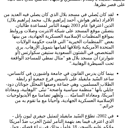
على قصر نظرها.
لقد كان يُصلي في مسجد بلال الذي كان يصلي فيه العديد من
الأفراد (ماهر هواش، أحمد إبراهيم بلال، محمد إبراهيم بلال)
الذين اعترفوا عام 2003 بتهمة التآمر لمساعدة طالبان.
يتضمّن موقع المسجد على شبكة الانترنت وصلات وروابط
بمواقع المنظمات الإسلامية العسكرية الجهادية، من بينها
بعض "المنظمات الخيرية" التي قامت حكومة الولايات
المتحدة الأمريكية بإغلاقها لقيامها بتمويل الإرهاب. يرى
المتخصص في الشئون السعودية ستيفن سكوارتس (أو
شوارتز) أن مسجد بلال هو "مثال نمطي للمساجد الواقعة
تحت السيطرة الوهابية."
بينما كان يدرس القانون في جامعة واشبورن في كانساس،
ساعد السّيد مايفيلد على تأسيس فرع جمعية أو رابطة
الطلاب المسلمين، وهي جماعة وصفها المحلّل جوناثان دود-
جايلي بأنها "منظمة سياسية واضحة" تبنّى "الوهابية، ومعاداة
أمريكا، ومعاداة الساميّة … وتُظهر تضامنا مع الأيديولوجيات
الإسلامية العسكرية الجهادية، وأحيانا مع ما تقوم به من
جرائم."
في 2002، تطوّع السّيد مايفيلد لتمثيل جيفري ليون باتل -
الذي اعترف فيما بعد بتهمة التآمر لشنّ الحرب ضدّ أمريكا
وحُكم عليه بالسجن 18 عاماً - وذلك في نزاع قضائي حول