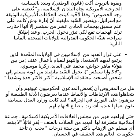
وبقوة باتريوت أكت (قانون الوطني)، ويندد بالسياسة
الخارجية الأمريكية تجاه البلدان الإسلامية، و" تُغضبه على
وجه الخصوص" وفقاً لأخّيه كينت، العلاقات الأمريكية الوثيقة
مع إسرائيل. ويتصور السّيد مايفيلد أنّ إدارة بوش كانت على
علم مسبق بهجمات الحادي عشر من سبتمبر إلا أنها اختارت
ترك الهجمات تقع لكي تبرّر دخول الحرب. وعند إطلاق
سراحه، شبَّه الحكومة الفدرالية للولايات المتحدة بألمانيا
النازية.
على غرار العديد من الإسلاميين في الولايات المتّحدة الذين
يرتفع لديهم الاستعداد والتهيؤ للقيام بأعمال عنف (من بين
هؤلاء ماهر حواش، محمد علي العايد، زكريا موسوي،
و"لاكاوانا سيكس")، تحول السّيد مايفيلد من كونه مسلم إلى
شخص أصبحت معتقداته الإسلامية "أكثر فأكثر حدة وتشدداً."
هل من المفروض أن يُغمض المدعون الحكوميون عيونهم وأن
يتجاهلوا هذه الارتباطات والأنماط عندما يعرضون الأدلة الطبيعية أو
يبرهنون على التورط في الجرائم؟ لقد كانت وزارة العدل ببساطة
تقوم بعملها عندما أشارت بأصابع الاتهام لهم.
حتى إبراهيم هوبر من مجلس العلاقات الأمريكية الإسلامية - جماعة
إسلامية متطرفة لها العديد من الصلات بالعنف – يُقر قائلاً "لا يبتعد
أي مسلم عن الإرهاب بأكثر من ستة درجات." يجب أن تأخذ
حكومات العالم هذه الحقيقة في الحسبان.