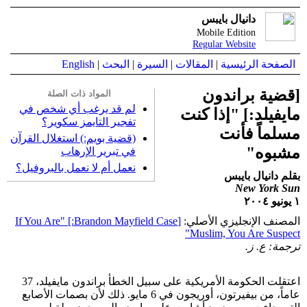
دانيال بايبس
Mobile Edition
Regular Website
الصفحة الرئيسية
|
المقالات
|
السيرة
|
البحث
|
English
[قضية براندون
المواد ذات الصلة
لم قد يرغب أي شخص في
مايفيلد:] "إذا كنت
تفجير التايمز سكوير؟
مسلماً فأنت
(قضية بويم:) استغلال القرآن
مشبوه"
في تبرير الإرهاب
نعمل أم لا نعمل بالبروفيل؟
بقلم دانيال بايبس
New York Sun
١ يونيو ٢٠٠٤
المصنف الإنجليزي الأصلي:
[Brandon Mayfield Case:] "If You Are
Muslim, You Are Suspect"
ترجمة: ع. ز.
اعتقلت الحكومة الأمريكية على سبيل الخطأ براندون مايفيلد، 37
عاماً، من بيفيرتون، أوريجون في 6 مايو. ذلك لأن بصمات الأصابع